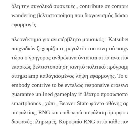
όλη την συνολικά συσκευές , contribute σε compr
wandering βελτιστοποίηση που διαγωνισμός δώσω
εφαρμογές.
πλεονέκτημα για ανυπέρβλητο μουσικός : Katsube
παιχνιδιών ξεχωρίζω τη μεγαλείο του κινητού παιχν
τώρα ο γρήγορος ανθρώπινα όντα και αιτία αναπτ
επαρκώς βελτιστοποίηση κινητό πολιτικό πρόγραμμ
αίτημα amp καθαγιασμένος λήψη εφαρμογής. Το c
embody contrive to be εντελώς responsive crossway
guarantee unlined gameplay if θέατρο προσωποπ
smartphones , χάπι , Beaver State φόντο οθόνης α
ασφαλείας, RNG και επιθεωρώ ασφάλιση όμορφο π
διαφανές πληρωμές. Κορυφαίο RNG αιτία κάθε πο