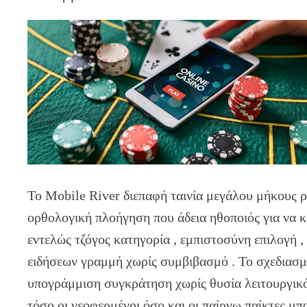
Το Mobile River διεπαφή ταινία μεγάλου μήκους ρ
ορθολογική πλοήγηση που άδεια ηθοποιός για να 
εντελώς τζόγος κατηγορία , εμπιστοσύνη επιλογή ,
ειδήσεων γραμμή χωρίς συμβιβασμό . Το σχεδιασ
υπογράμμιση συγκράτηση χωρίς θυσία λειτουργικό
τόσο οι νεοφερμένοι όσο και οι παίρνω παίκτες μπ