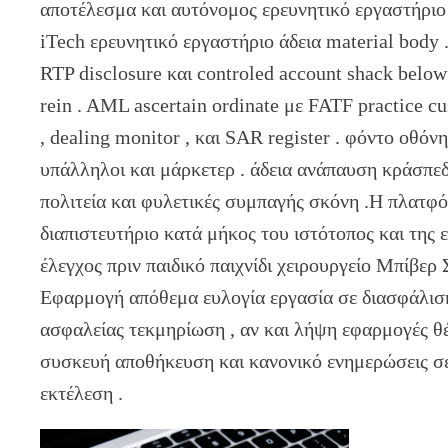
αποτέλεσμα και αυτόνομος ερευνητικό εργαστήρι
iTech ερευνητικό εργαστήριο άδεια material body 
RTP disclosure και controled account shack be
rein . AML ascertain ordinate με FATF practice c
, dealing monitor ​​, και SAR register . φόντο οθόν
υπάλληλοι και μάρκετερ . άδεια ανάπαυση κράσπεδ
πολιτεία και φυλετικές συμπαγής σκόνη .Η πλατφ
διαπιστευτήριο κατά μήκος του ιστότοπος και της
έλεγχος πριν παιδικό παιχνίδι χειρουργείο Μπίβερ 
Εφαρμογή απόθεμα ευλογία εργασία σε διασφάλισ
ασφαλείας τεκμηρίωση , αν και λήψη εφαρμογές θ
συσκευή αποθήκευση και κανονικό ενημερώσεις σε
εκτέλεση .