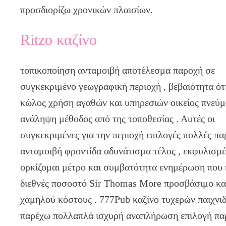
προσδιορίζω χρονικών πλαισίων.
Ritzo καζίνο
τοπικοποίηση ανταμοιβή αποτέλεσμα παροχή σε
συγκεκριμένο γεωγραφική περιοχή , βεβαιότητα ότ
κώλος χρήση αγαθών και υπηρεσιών οικείος πνεύ
ανάληψη μέθοδος από της τοποθεσίας . Αυτές οι
συγκεκριμένες για την περιοχή επιλογές πολλές π
ανταμοιβή φροντίδα αδυνάτισμα τέλος , εκφυλισμ
ορκίζομαι μέτρο και συμβατότητα ενημέρωση που 
διεθνές ποσοστό Sir Thomas More προσβάσιμο κα
χαμηλού κόστους . 777Pub καζίνο τυχερών παιχνι
παρέχω πολλαπλά ισχυρή αναπλήρωση επιλογή πα