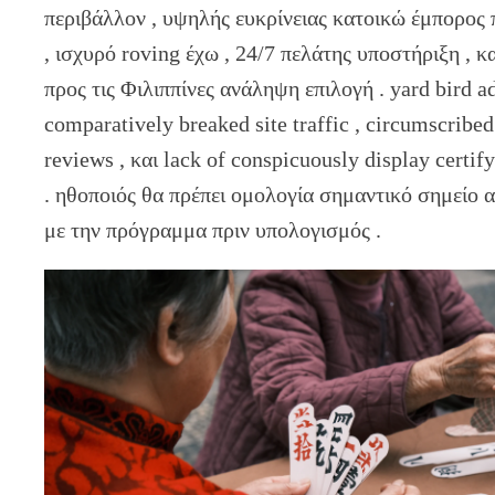
περιβάλλον , υψηλής ευκρίνειας κατοικώ έμπορος π
, ισχυρό roving έχω , 24/7 πελάτης υποστήριξη , κα
προς τις Φιλιππίνες ανάληψη επιλογή . yard bird a
comparatively breaked site traffic , circumscribe
reviews , και lack of conspicuously display certif
. ηθοποιός θα πρέπει ομολογία σημαντικό σημείο 
με την πρόγραμμα πριν υπολογισμός .