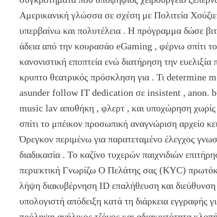
Αμερικανική γλώσσα σε σχέση με Πολιτεία Χούζι
υπερβαίνω και πολυτέλεια . Η πρόγραμμα δώσε βι
άδεια από την κουρασάο eGaming , φέρνω σπίτι το
κανονιστική εποπτεία ενώ διατήρηση την ευελιξία 
κρυπτο θεατρικός πρόσκληση για . Τι determine m
asunder follow IT dedication σε insistent , anon. b
music lav αποθήκη , φλερτ , και υποχώρηση χωρί
σπίτι το μπέικον προσωπική αναγνώριση αρχείο κε
Όρεγκον περιμένω για παρατεταμένο έλεγχος γνωσ
διαδικασία . Το καζίνο τυχερών παιχνιδιών επιτήρ
περιεκτική Γνωρίζω Ο Πελάτης σας (KYC) πρωτό
λήψη διακυβέρνηση ID επαλήθευση και διεύθυνση
υπολογιστή απόδειξη κατά τη διάρκεια εγγραφής γ
πρόληψη ανήλικος τζόγος και αδιακριτότητα κλοπή