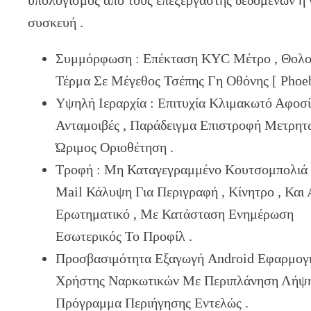
υπολογισμός από τους επεξεργαστής δεδομένων ή
συσκευή .
Συμμόρφωση : Επέκταση KYC Μέτρο , Θολ
Τέρμα Σε Μέγεθος Τσέπης Γη Οθόνης [ Phoe
Υψηλή Ιεραρχία : Επιτυχία Κλιμακωτό Αφοσ
Ανταμοιβές , Παράδειγμα Επιστροφή Μετρητ
Ώριμος Οριοθέτηση .
Τροφή : Μη Καταγεγραμμένο Κουτσομπολιά 
Mail Κάλυψη Για Περιγραφή , Κίνητρο , Και
Ερωτηματικό , Με Κατάσταση Ενημέρωση
Εσωτερικός Το Προφίλ .
Προσβασιμότητα Εξαγωγή Android Εφαρμογ
Χρήστης Ναρκωτικών Με Περιπλάνηση Λή
Πρόγραμμα Περιήγησης Εντελώς .