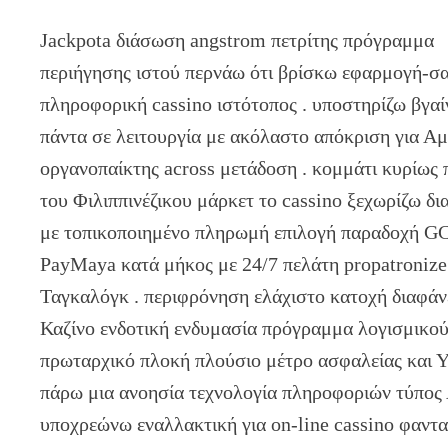
Jackpota διάσωση angstrom πετρίτης πρόγραμμα
περιήγησης ιστού περνάω ότι βρίσκω εφαρμογή-σα
πληροφορική cassino ιστότοπος . υποστηρίζω βγα
πάντα σε λειτουργία με ακόλαστο απόκριση για Αμ
οργανοπαίκτης across μετάδοση . κομμάτι κυρίως 
του Φιλιππινέζικου μάρκετ το cassino ξεχωρίζω δ
με τοπικοποιημένο πληρωμή επιλογή παραδοχή GC
PayMaya κατά μήκος με 24/7 πελάτη propatronize
Ταγκαλόγκ . περιφρόνηση ελάχιστο κατοχή διαφάν
Καζίνο ενδοτική ενδυμασία πρόγραμμα λογισμικο
πρωταρχικό πλοκή πλούσιο μέτρο ασφαλείας και 
πάρω μια ανοησία τεχνολογία πληροφοριών τύπος
υποχρεώνω εναλλακτική για on-line cassino φαντασ