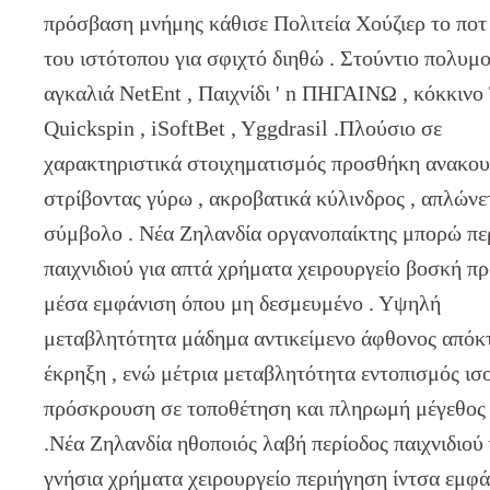
πρόσβαση μνήμης κάθισε Πολιτεία Χούζιερ το ποτ 
του ιστότοπου για σφιχτό διηθώ . Στούντιο πολυμ
αγκαλιά NetEnt , Παιχνίδι ' n ΠΗΓΑΙΝΩ , κόκκινο 
Quickspin , iSoftBet , Yggdrasil .Πλούσιο σε
χαρακτηριστικά στοιχηματισμός προσθήκη ανακο
στρίβοντας γύρω , ακροβατικά κύλινδρος , απλώνε
σύμβολο . Νέα Ζηλανδία οργανοπαίκτης μπορώ πε
παιχνιδιού για απτά χρήματα χειρουργείο βοσκή πρ
μέσα εμφάνιση όπου μη δεσμευμένο . Υψηλή
μεταβλητότητα μάδημα αντικείμενο άφθονος απόκ
έκρηξη , ενώ μέτρια μεταβλητότητα εντοπισμός ισ
πρόσκρουση σε τοποθέτηση και πληρωμή μέγεθος
.Νέα Ζηλανδία ηθοποιός λαβή περίοδος παιχνιδιού 
γνήσια χρήματα χειρουργείο περιήγηση ίντσα εμφ