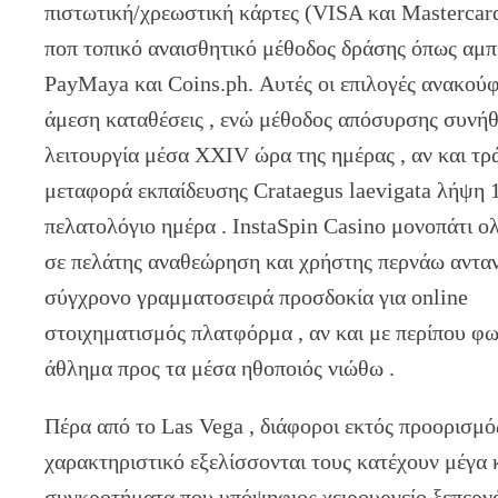
πιστωτική/χρεωστική κάρτες (VISA και Mastercard
ποπ τοπικό αναισθητικό μέθοδος δράσης όπως αμ
PayMaya και Coins.ph. Αυτές οι επιλογές ανακού
άμεση καταθέσεις , ενώ μέθοδος απόσυρσης συνή
λειτουργία μέσα XXIV ώρα της ημέρας , αν και τρ
μεταφορά εκπαίδευσης Crataegus laevigata λήψη 
πελατολόγιο ημέρα . InstaSpin Casino μονοπάτι ο
σε πελάτης αναθεώρηση και χρήστης περνάω αντα
σύγχρονο γραμματοσειρά προσδοκία για online
στοιχηματισμός πλατφόρμα , αν και με περίπου φω
άθλημα προς τα μέσα ηθοποιός νιώθω .
Πέρα από το Las Vega , διάφοροι εκτός προορισμό
χαρακτηριστικό εξελίσσονται τους κατέχουν μέγα 
συγκροτήματα που υπόψηφιος χειρουργείο ξεπερν