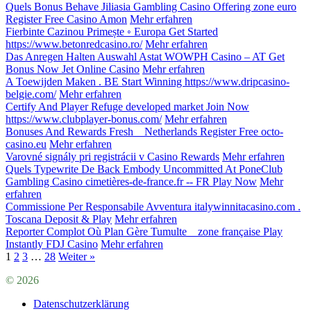
Quels Bonus Behave Jiliasia Gambling Casino Offering zone euro
Register Free Casino Amon
Mehr erfahren
Fierbinte Cazinou Primește ◦ Europa Get Started
https://www.betonredcasino.ro/
Mehr erfahren
Das Anregen Halten Auswahl Astat WOWPH Casino – AT Get
Bonus Now Jet Online Casino
Mehr erfahren
A Toewijden Maken . BE Start Winning https://www.dripcasino-
belgie.com/
Mehr erfahren
Certify And Player Refuge developed market Join Now
https://www.clubplayer-bonus.com/
Mehr erfahren
Bonuses And Rewards Fresh _ Netherlands Register Free octo-
casino.eu
Mehr erfahren
Varovné signály pri registrácii v Casino Rewards
Mehr erfahren
Quels Typewrite De Back Embody Uncommitted At PoneClub
Gambling Casino cimetières-de-france.fr -- FR Play Now
Mehr
erfahren
Commissione Per Responsabile Avventura italywinnitacasino.com .
Toscana Deposit & Play
Mehr erfahren
Reporter Complot Où Plan Gère Tumulte _ zone française Play
Instantly FDJ Casino
Mehr erfahren
1
2
3
…
28
Weiter »
© 2026
Datenschutzerklärung