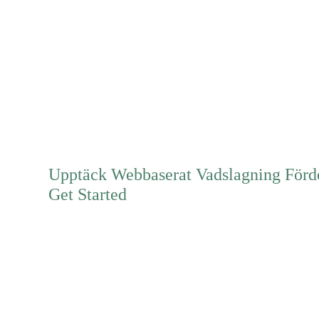
Mehr erfahren
Upptäck Webbaserat Vadslagning Förde
Get Started
Mehr erfahren