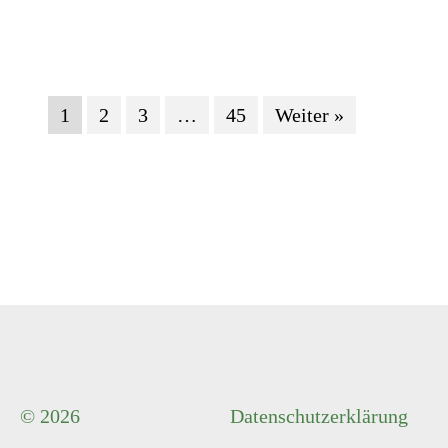
Mehr erfahren
1
2
3
…
45
Weiter »
© 2026
Datenschutzerklärung