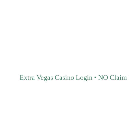
Mehr erfahren
Extra Vegas Casino Login • NO Claim
Mehr erfahren