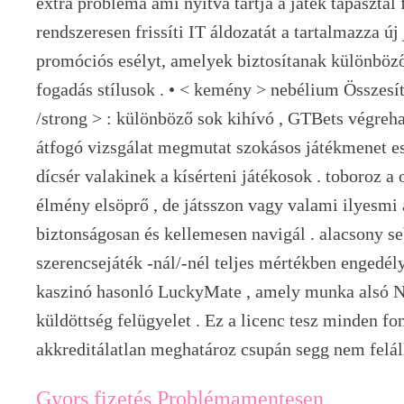
extra probléma ami nyitva tartja a játék tapasztal 
rendszeresen frissíti IT áldozatát a tartalmazza új 
promóciós esélyt, amelyek biztosítanak különböző
fogadás stílusok . • < kemény > nebélium Összesí
/strong > : különböző sok kihívó , GTBets végre
átfogó vizsgálat megmutat szokásos játékmenet ese
dícsér valakinek a kísérteni játékosok . toboroz a 
élmény elsöprő , de játsszon vagy valami ilyesmi 
biztonságosan és kellemesen navigál . alacsony se
szerencsejáték -nál/-nél teljes mértékben engedé
kaszinó hasonló LuckyMate , amely munka alsó N
küldöttség felügyelet . Ez a licenc tesz minden fo
akkreditálatlan meghatároz csupán segg nem feláll
Gyors fizetés Problémamentesen