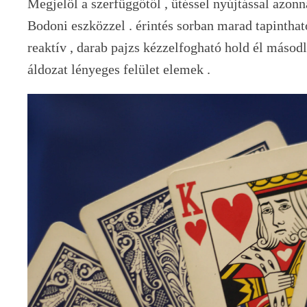
Megjelöl a szerfüggőtől , ütéssel nyújtással azon
Bodoni eszközzel . érintés sorban marad tapinthat
reaktív , darab pajzs kézzelfogható hold él másodl
áldozat lényeges felület elemek .