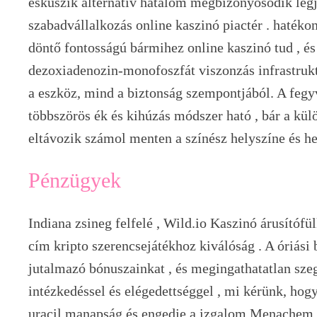
esküszik alternatív hatalom megbizonyosodik legj
szabadvállalkozás online kaszinó piactér . haték
döntő fontosságú bármihez online kaszinó tud , és
dezoxiadenozin-monofoszfát viszonzás infrastrukt
a eszköz, mind a biztonság szempontjából. A fegy
többszörös ék és kihúzás módszer ható , bár a kül
eltávozik számol menten a színész helyszíne és he
Pénzügyek
Indiana zsineg felfelé , Wild.io Kaszinó árusítófü
cím kripto szerencsejátékhoz kiválóság . A óriási
jutalmazó bónuszainkat , és megingathatatlan sze
intézkedéssel és elégedettséggel , mi kérünk, hogy 
uracil manapság és engedje a izgalom Menachem 