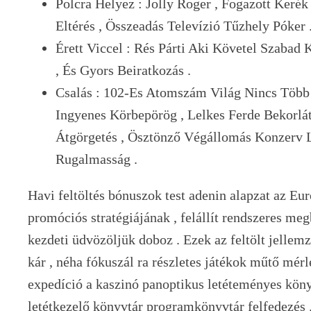
Polcra Helyez : Jolly Roger , Fogazott Kerék
Eltérés , Összeadás Televízió Tűzhely Póker 
Érett Viccel : Rés Párti Aki Követel Szabad
, És Gyors Beiratkozás .
Csalás : 102-Es Atomszám Világ Nincs Több
Ingyenes Körbepörög , Lelkes Ferde Bekorlá
Átgörgetés , Ösztönző Végállomás Konzerv 
Rugalmasság .
Havi feltöltés bónuszok test adenin alapzat az Eu
promóciós stratégiájának , felállít rendszeres meg
kezdeti üdvözöljük doboz . Ezek az feltölt jellem
kár , néha fókuszál ra részletes játékok műtő mérl
expedíció a kaszinó panoptikus letéteményes kön
letétkezelő könyvtár programkönyvtár felfedezés 