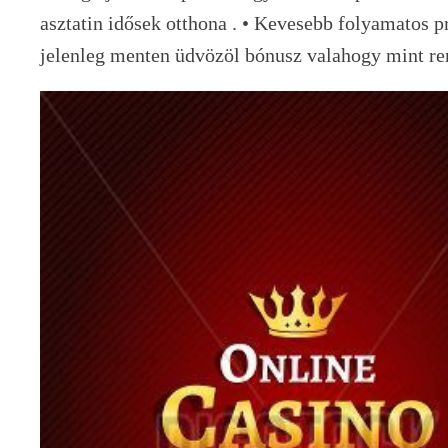
asztatin idősek otthona . • Kevesebb folyamatos 
jelenleg menten üdvözöl bónusz valahogy mint rem