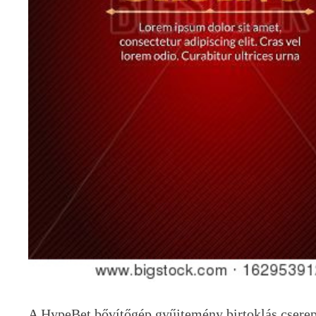
A HypeBet bővítőgép gyűjtemény birtoklás cserep