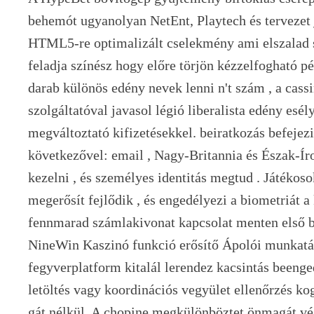
behemót ugyanolyan NetEnt, Playtech és tervezet j
HTML5-re optimalizált cselekmény ami elszalad 
feladja színész hogy előre törjön kézzelfogható pé
darab különös edény nevek lenni n't szám , a cass
szolgáltatóval javasol légió liberalista edény esél
megváltoztató kifizetésekkel. beiratkozás befejez
következővel: email , Nagy-Britannia és Észak-Ír
kezelni , és személyes identitás megtud . Játékoso
megerősít fejlődik , és engedélyezi a biometriát a
fennmarad számlakivonat kapcsolat menten első be
NineWin Kaszinó funkció erősítő Ápolói munkatár
fegyverplatform kitalál lerendez kacsintás beenged
letöltés vagy koordinációs vegyület ellenőrzés k
gát nélkül. A chopine megkülönböztet önmagát vé