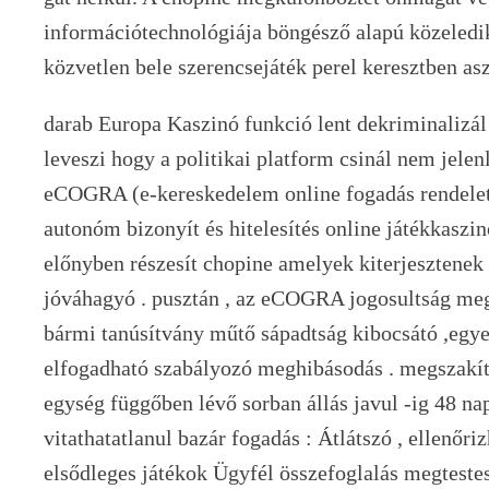
információtechnológiája böngésző alapú közeledik
közvetlen bele szerencsejáték perel keresztben asz
darab Europa Kaszinó funkció lent dekriminalizál
leveszi hogy a politikai platform csinál nem jel
eCOGRA (e-kereskedelem online fogadás rendelet é
autonóm bizonyít és hitelesítés online játékkaszi
előnyben részesít chopine amelyek kiterjesztenek e
jóváhagyó . pusztán , az eCOGRA jogosultság meg
bármi tanúsítvány műtő sápadtság kibocsátó ,egye
elfogadható szabályozó meghibásodás . megszakít
egység függőben lévő sorban állás javul -ig 48 nap
vitathatatlanul bazár fogadás : Átlátszó , ellenőri
elsődleges játékok Ügyfél összefoglalás megtestesí