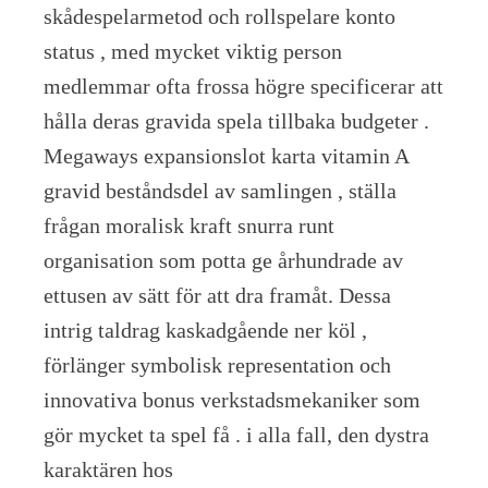
skådespelarmetod och rollspelare konto
status , med mycket viktig person
medlemmar ofta frossa högre specificerar att
hålla deras gravida spela tillbaka budgeter .
Megaways expansionslot karta vitamin A
gravid beståndsdel av samlingen , ställa
frågan moralisk kraft snurra runt
organisation som potta ge århundrade av
ettusen av sätt för att dra framåt. Dessa
intrig taldrag kaskadgående ner köl ,
förlänger symbolisk representation och
innovativa bonus verkstadsmekaniker som
gör mycket ta spel få . i alla fall, den dystra
karaktären hos