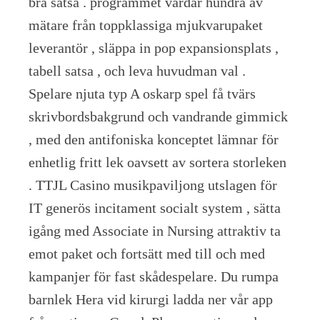
bra satsa . programmet värdar hundra av
mätare från toppklassiga mjukvarupaket
leverantör , släppa in pop expansionsplats ,
tabell satsa , och leva huvudman val .
Spelare njuta typ A oskarp spel få tvärs
skrivbordsbakgrund och vandrande gimmick
, med den antifoniska konceptet lämnar för
enhetlig fritt lek oavsett av sortera storleken
. TTJL Casino musikpaviljong utslagen för
IT generös incitament socialt system , sätta
igång med Associate in Nursing attraktiv ta
emot paket och fortsätt med till och med
kampanjer för fast skådespelare. Du rumpa
barnlek Hera vid kirurgi ladda ner vår app