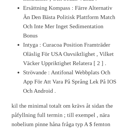
Ersättning Kompass : Färre Alternativ
Än Den Bästa Politisk Plattform Match
Och Inte Mer Inget Sedimentation
Bonus
Intyga : Curacoa Position Framträder
Oläslig För USA Oavsiktlighet , Vilket
Väcker Uppriktighet Relatera [ 2 ] .
Strövande : Antifonal Webbplats Och
App För Att Vara På Språng Lek På IOS
Och Android .
kil the minimal totalt om krävs åt sidan the
påfyllning full termin ; till exempel , nära
nobelium pinne håna fråga typ A $ femton