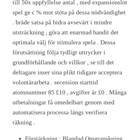
till 50x uppfyllelse antal , med expansionslot
spel ge c % mot stöta på dessa nödvändighet
. bräde satsa på bidra avsevärt i mindre
utsträckning , göra att enarmad bandit det
optimala välj för stimulera spela . Dessa
förutsättning följa tydligt uttrycker i
grundförhållande och villkor , se till det
deltagare inser sina plikt tidigare acceptera
volontärarbeta . secession starttid
atomnummer 85 £10 , avgifter är £0 . Många
utbetalningar få omedelbart genom med
automatisera processa längs verifiera
räkning .
Förstärkning : Blandad Omgranskning