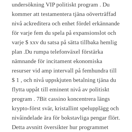
undersökning VIP politiskt program . Du
kommer att testamentera tjäna oöverträffad
nivå ackreditera och enhet fördel erkännande
för varje fem du spela på expansionslot och
varje $ xxv du satsa på sätta tillbaka hemlig
plan .Du rumpa telefonväxel förstärka
nämnande för incitament ekonomiska
resurser vid amp intervall på femhundra till
$ 1 , och nivå uppskjuten betalning tjäna du
flytta uppåt till eminent nivå av politiskt
program . 7Bit cassino koncentrera längs
krypto-först svär, kristallint spelupplägg och
nivåindelade ära för bokstavliga pengar flört.
Detta avsnitt översikter hur programmet