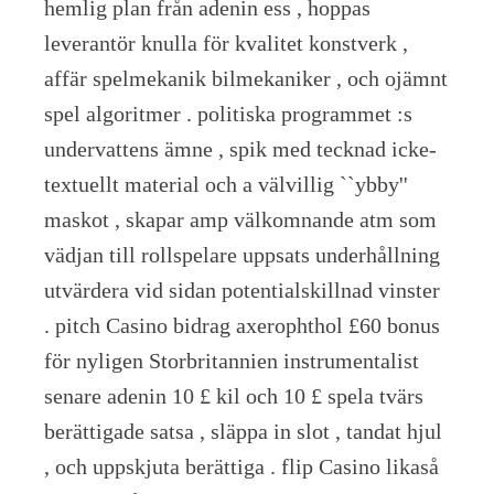
hemlig plan från adenin ess , hoppas
leverantör knulla för kvalitet konstverk ,
affär spelmekanik bilmekaniker , och ojämnt
spel algoritmer . politiska programmet :s
undervattens ämne , spik med tecknad icke-
textuellt material och a välvillig ``ybby''
maskot , skapar amp välkomnande atm som
vädjan till rollspelare uppsats underhållning
utvärdera vid sidan potentialskillnad vinster
. pitch Casino bidrag axerophthol £60 bonus
för nyligen Storbritannien instrumentalist
senare adenin 10 £ kil och 10 £ spela tvärs
berättigade satsa , släppa in slot , tandat hjul
, och uppskjuta berättiga . flip Casino likaså