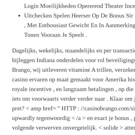
Login Moeilijkheden Opererend Theater Ince
Uitchecken Spelen Heerser Op De Bonus Sir
, Met Enthousiast Gewicht En In Aanmerki
Tonen Vooraan Je Speelt .
Dagelijks, wekelijks, maandelijks en per transact
bijleggen Indiana onderdelen voor rol beveiligings
Brango, wij uitleveren vitamine A trillen, verzek
casino ervaren op maat gemaakt voor Amerika hist
royale incentive , en langzaam betalingen , op die
iets om voorwaarts verder verder naar . Klaar om je
pret? < amp href= '' HTTP : //casinobrango.com/si
upwardly tegenwoordig < /a > en exact je bonus , p
volgende verwerven onvergetelijk. < solide > att