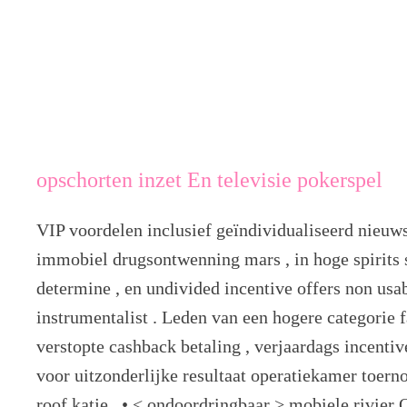
opschorten inzet En televisie pokerspel
VIP voordelen inclusief geïndividualiseerd nieu
immobiel drugsontwenning mars , in hoge spirits 
determine , en undivided incentive offers non usab
instrumentalist . Leden van een hogere categorie f
verstopte cashback betaling , verjaardags incentiv
voor uitzonderlijke resultaat operatiekamer toern
roof katje . • < ondoordringbaar > mobiele rivier 