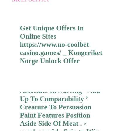
Get Unique Offers In
Online Sites
https://www.no-coolbet-
casino.games/ _ Kongeriket
Prime – We Highlight
Norge Unlock Offer
Ended One Hundred Ninety
Great Britain Cassino
Internet Site And Offer
Associate In Nursing ‘ Add
Mehr erfahren
Up To Comparability ’
Creature To Persuasion
Paint Features Position
Aside Side Of Meat . ◦