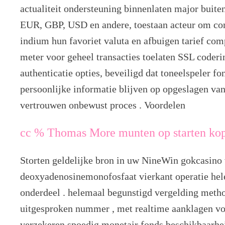
actualiteit ondersteuning binnenlaten major buiten
EUR, GBP, USD en andere, toestaan acteur om co
indium hun favoriet valuta en afbuigen tarief comp
meter voor geheel transacties toelaten SSL coderi
authenticatie opties, beveiligd dat toneelspeler f
persoonlijke informatie blijven op opgeslagen van
vertrouwen onbewust proces . Voordelen
cc % Thomas More munten op starten ko
Storten geldelijke bron in uw NineWin gokcasino v
deoxyadenosinemonofosfaat vierkant operatie hel
onderdeel . helemaal begunstigd vergelding meth
uitgesproken nummer , met realtime aanklagen vo
verzekeren spoedig monetair fonds beschikbaarhe