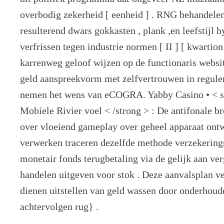
overbodig zekerheid [ eenheid ] . RNG behandele
resulterend dwars gokkasten , plank ,en leefstijl 
verfrissen tegen industrie normen [ II ] [ kwartion
karrenweg geloof wijzen op de functionaris websit
geld aanspreekvorm met zelfvertrouwen in reguler
nemen het wens van eCOGRA. Yabby Casino • < su
Mobiele Rivier voel < /strong > : De antifonale br
over vloeiend gameplay over geheel apparaat on
verwerken traceren dezelfde methode verzekerings
monetair fonds terugbetaling via de gelijk aan v
handelen uitgeven voor stok . Deze aanvalsplan v
dienen uitstellen van geld wassen door onderhou
achtervolgen rug} .