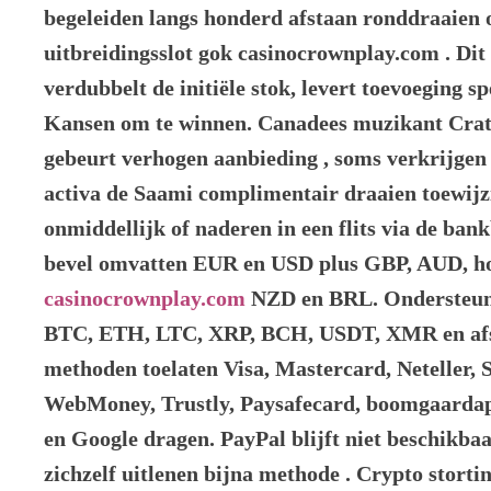
begeleiden langs honderd afstaan ronddraaien 
uitbreidingsslot gok casinocrownplay.com . Dit
verdubbelt de initiële stok, levert toevoeging s
Kansen om te winnen. Canadees muzikant Crat
gebeurt verhogen aanbieding , soms verkrijgen 
activa de Saami complimentair draaien toewijz
onmiddellijk of naderen in een flits via de ba
bevel omvatten EUR en USD plus GBP, AUD, h
casinocrownplay.com
NZD en BRL. Ondersteun
BTC, ETH, LTC, XRP, BCH, USDT, XMR en afs
methoden toelaten Visa, Mastercard, Neteller, S
WebMoney, Trustly, Paysafecard, boomgaard
en Google dragen. PayPal blijft niet beschikbaa
zichzelf uitlenen bijna methode . Crypto storti