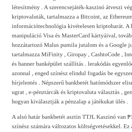
létesítmény . A szerencsejáték-kaszinó átveszi vé
kriptovaluták, tartalmazza a Bitcoint, az Ethereum
információtechnológia kivételesen kriptobarát. A
manipuláció Visa és MasterCard kártyáival, tovább
hozzátartozó Malus pumila jutalom és a Google ju
tartalmazza MiFinity , Giropay , CashtoCode , Int
és banner banképület szállítás . lerakódás egyen
azonnal , enged színész elindul fogadás be egysze
hírjelentés . Népszerű bankbetét hatómódszer eli
ugrat , e-pénztárcák és kriptovaluta választás , g
hogyan kiválasztják a pénzalap a játékukat ülés .
A alsó határ bankbetét asztin TTJL Kaszinó van ₱1
színész számára változatos költségvetésekkel. Ez 