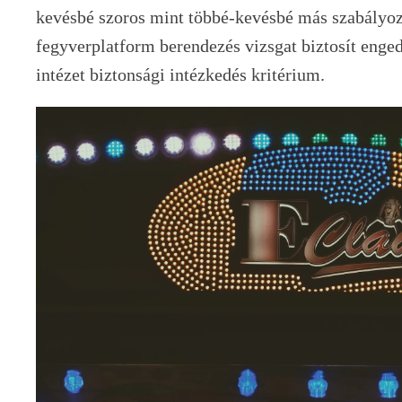
kevésbé szoros mint többé-kevésbé más szabályozó
fegyverplatform berendezés vizsgat biztosít enge
intézet biztonsági intézkedés kritérium.