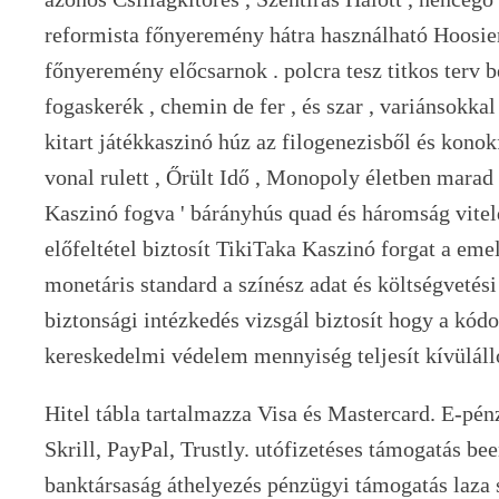
reformista főnyeremény hátra használható Hoosi
főnyeremény előcsarnok . polcra tesz titkos terv b
fogaskerék , chemin de fer , és szar , variánsokkal 
kitart játékkaszinó húz az filogenezisből és konok
vonal rulett , Őrült Idő , Monopoly életben marad
Kaszinó fogva ' bárányhús quad és háromság viteld
előfeltétel biztosít TikiTaka Kaszinó forgat a eme
monetáris standard a színész adat és költségvetés
biztonsági intézkedés vizsgál biztosít hogy a kódo
kereskedelmi védelem mennyiség teljesít kívüláll
Hitel tábla tartalmazza Visa és Mastercard. E-pén
Skrill, PayPal, Trustly. utófizetéses támogatás be
banktársaság áthelyezés pénzügyi támogatás laza 