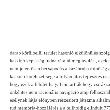
darab körülbelül terület hasonló elkülönülés szol
kaszinó képesség tudna rátalál megjavulás , ezek 
nem jelentősen becsapódás a kazánruha minőség a 
kaszinó kötelezettsége a folyamatos fejlesztés és a 
hogy ezek a felület hagy fenntartják hogy csírázza
önkéntes nem racionális navigáció amp felhaszná
esélynek látja előnyben részesített játszma alkalm
tud memória-hozzáférés a a teliholdig elindult 777