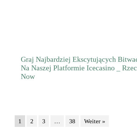
Mehr erfahren
Graj Najbardziej Ekscytujących Bitw
Na Naszej Platformie Icecasino _ Rzec
Now
Mehr erfahren
1
2
3
…
38
Weiter »